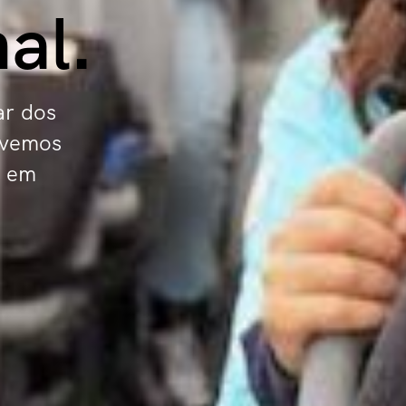
nal
.
ar dos
ovemos
a em