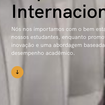
Internacio
Nós nos importamos com o bem est
nossos estudantes, enquanto prom
inovação e uma abordagem basead
desempenho acadêmico.